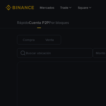
Mercados
Trade
Square
Rápido
Cuenta P2P
Por bloques
Compra
Venta