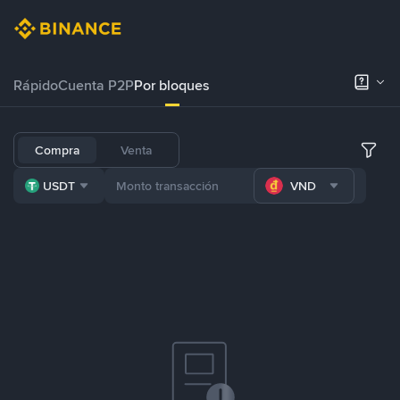
Rápido
Cuenta P2P
Por bloques
Compra
Venta
USDT
VND