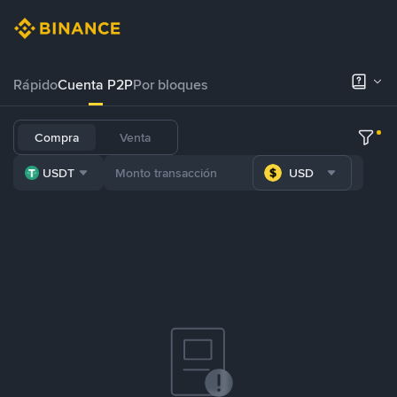
Rápido
Cuenta P2P
Por bloques
Compra
Venta
USDT
USD