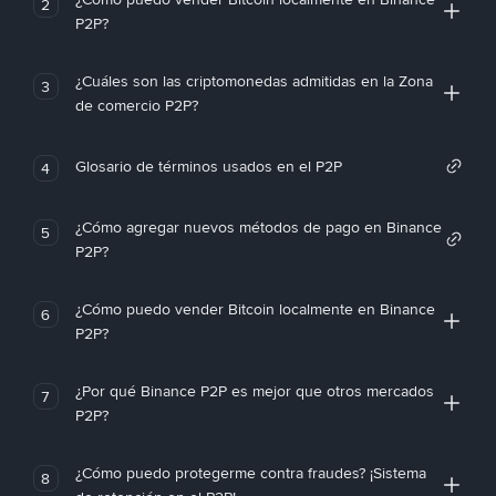
2
P2P?
¿Cuáles son las criptomonedas admitidas en la Zona
3
de comercio P2P?
Glosario de términos usados en el P2P
4
¿Cómo agregar nuevos métodos de pago en Binance
5
P2P?
¿Cómo puedo vender Bitcoin localmente en Binance
6
P2P?
¿Por qué Binance P2P es mejor que otros mercados
7
P2P?
¿Cómo puedo protegerme contra fraudes? ¡Sistema
8