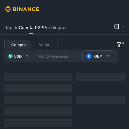
Rápido
Cuenta P2P
Por bloques
Compra
Venta
USDT
GBP