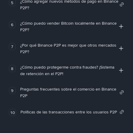
¿Cómo agregar nuevos métodos de pago en Binance
5
P2P?
¿Cómo puedo vender Bitcoin localmente en Binance
6
P2P?
¿Por qué Binance P2P es mejor que otros mercados
7
P2P?
¿Cómo puedo protegerme contra fraudes? ¡Sistema
8
de retención en el P2P!
Preguntas frecuentes sobre el comercio en Binance
9
P2P
Políticas de las transacciones entre los usuarios P2P
10