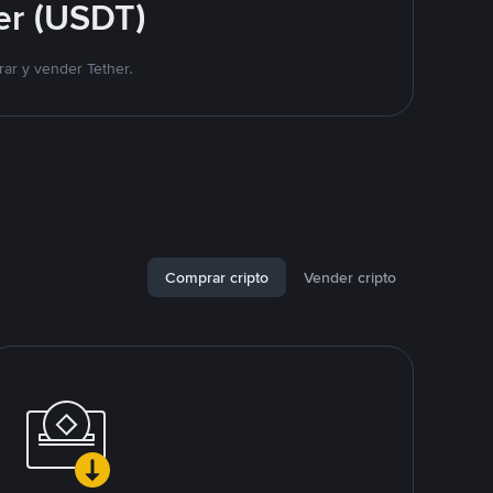
er (USDT)
ar y vender Tether.
Comprar cripto
Vender cripto