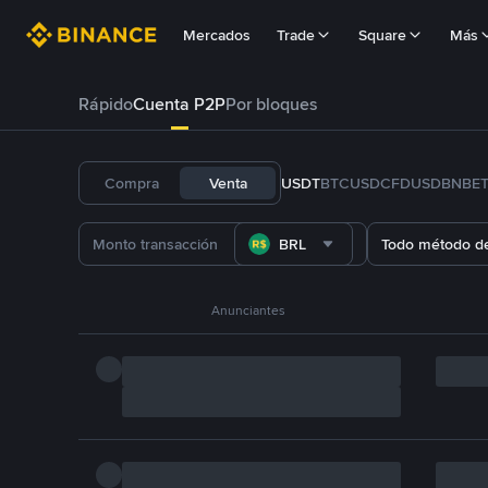
Mercados
Trade
Square
Más
Rápido
Cuenta P2P
Por bloques
Compra
Venta
USDT
BTC
USDC
FDUSD
BNB
E
BRL
Todo método d
Anunciantes