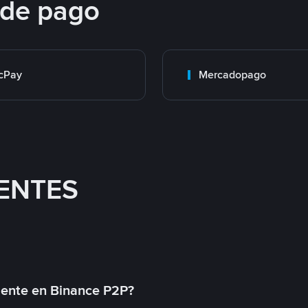
 de pago
cPay
Mercadopago
ENTES
mente en Binance P2P?