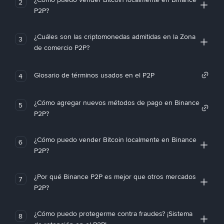
2
P2P?
¿Cuáles son las criptomonedas admitidas en la Zona
3
de comercio P2P?
Glosario de términos usados en el P2P
4
¿Cómo agregar nuevos métodos de pago en Binance
5
P2P?
¿Cómo puedo vender Bitcoin localmente en Binance
6
P2P?
¿Por qué Binance P2P es mejor que otros mercados
7
P2P?
¿Cómo puedo protegerme contra fraudes? ¡Sistema
8