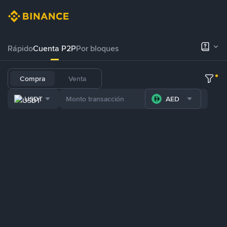
Rápido
Cuenta P2P
Por bloques
Compra
Venta
USDT
AED