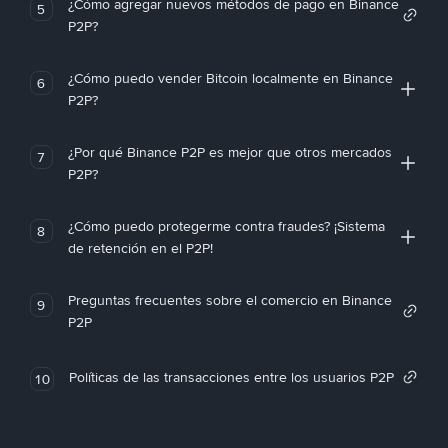
¿Cómo agregar nuevos métodos de pago en Binance
5
P2P?
¿Cómo puedo vender Bitcoin localmente en Binance
6
P2P?
¿Por qué Binance P2P es mejor que otros mercados
7
P2P?
¿Cómo puedo protegerme contra fraudes? ¡Sistema
8
de retención en el P2P!
Preguntas frecuentes sobre el comercio en Binance
9
P2P
Políticas de las transacciones entre los usuarios P2P
10