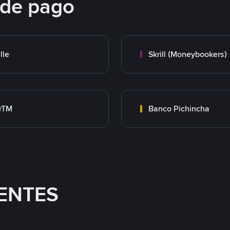
 de pago
lle
Skrill (Moneybookers)
rTM
Banco Pichincha
ENTES