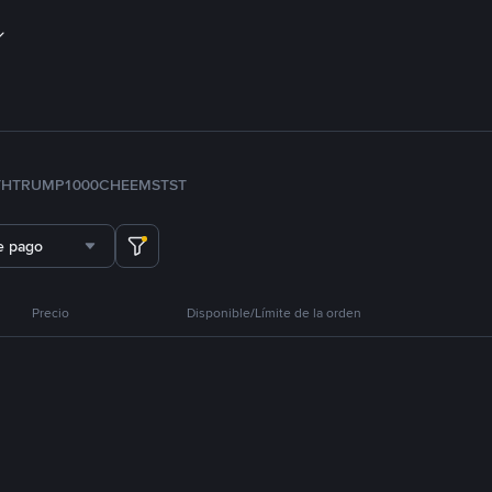
TH
TRUMP
1000CHEEMS
TST
e pago
Precio
Disponible/Límite de la orden