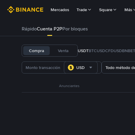
Mercados
Trade
Square
Más
Rápido
Cuenta P2P
Por bloques
Compra
Venta
USDT
BTC
USDC
FDUSD
BNB
E
USD
Todo método d
Anunciantes