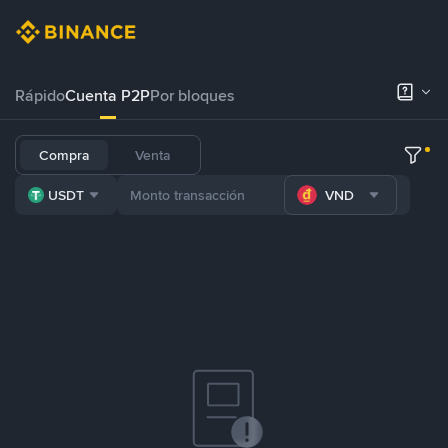
Rápido
Cuenta P2P
Por bloques
Compra
Venta
USDT
VND