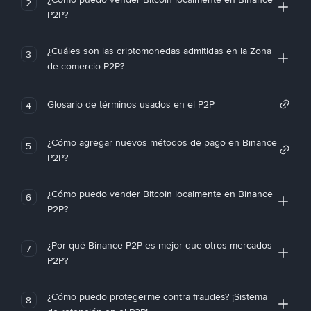
2
P2P?
¿Cuáles son las criptomonedas admitidas en la Zona
3
de comercio P2P?
Glosario de términos usados en el P2P
4
¿Cómo agregar nuevos métodos de pago en Binance
5
P2P?
¿Cómo puedo vender Bitcoin localmente en Binance
6
P2P?
¿Por qué Binance P2P es mejor que otros mercados
7
P2P?
¿Cómo puedo protegerme contra fraudes? ¡Sistema
8