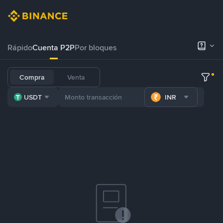
Rápido
Cuenta P2P
Por bloques
Compra
Venta
USDT
INR