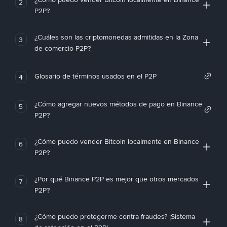
2
P2P?
¿Cuáles son las criptomonedas admitidas en la Zona
3
de comercio P2P?
Glosario de términos usados en el P2P
4
¿Cómo agregar nuevos métodos de pago en Binance
5
P2P?
¿Cómo puedo vender Bitcoin localmente en Binance
6
P2P?
¿Por qué Binance P2P es mejor que otros mercados
7
P2P?
¿Cómo puedo protegerme contra fraudes? ¡Sistema
8