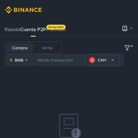
Asegurado
Rápido
Cuenta P2P
Prémium
Compra
Venta
BNB
CNY