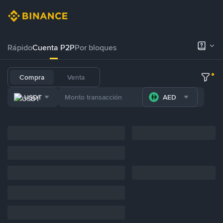
Rápido
Cuenta P2P
Por bloques
Compra
Venta
USDT
AED