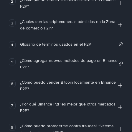
2
P2P?
¿Cuáles son las criptomonedas admitidas en la Zona
3
de comercio P2P?
Glosario de términos usados en el P2P
4
¿Cómo agregar nuevos métodos de pago en Binance
5
P2P?
¿Cómo puedo vender Bitcoin localmente en Binance
6
P2P?
¿Por qué Binance P2P es mejor que otros mercados
7
P2P?
¿Cómo puedo protegerme contra fraudes? ¡Sistema
8