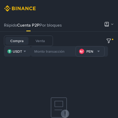
Rápido
Cuenta P2P
Por bloques
Compra
Venta
USDT
PEN