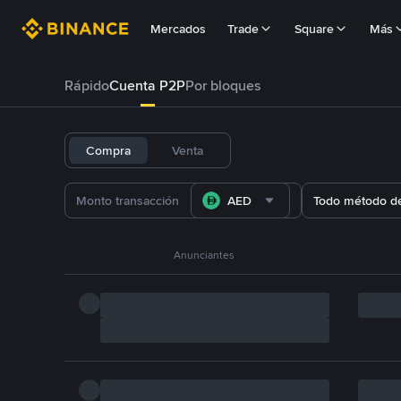
Mercados
Trade
Square
Más
Rápido
Cuenta P2P
Por bloques
Compra
Venta
AED
Todo método d
Anunciantes