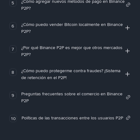
¿Cómo agregar nuevos métodos de pago en Binance
5
P2P?
¿Cómo puedo vender Bitcoin localmente en Binance
6
P2P?
¿Por qué Binance P2P es mejor que otros mercados
7
P2P?
¿Cómo puedo protegerme contra fraudes? ¡Sistema
8
de retención en el P2P!
Preguntas frecuentes sobre el comercio en Binance
9
P2P
Políticas de las transacciones entre los usuarios P2P
10