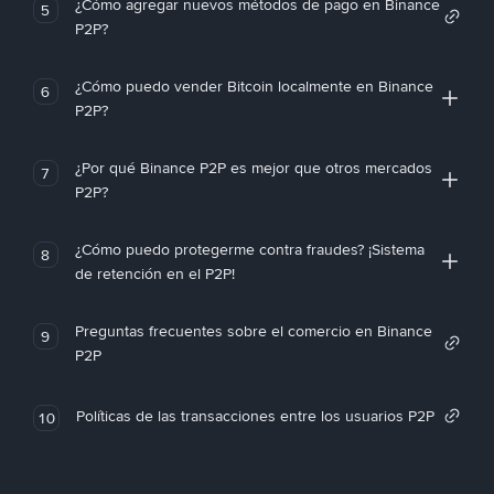
¿Cómo agregar nuevos métodos de pago en Binance
5
P2P?
¿Cómo puedo vender Bitcoin localmente en Binance
6
P2P?
¿Por qué Binance P2P es mejor que otros mercados
7
P2P?
¿Cómo puedo protegerme contra fraudes? ¡Sistema
8
de retención en el P2P!
Preguntas frecuentes sobre el comercio en Binance
9
P2P
Políticas de las transacciones entre los usuarios P2P
10