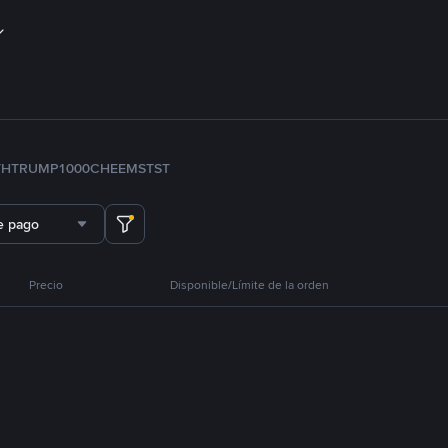
TH
TRUMP
1000CHEEMS
TST
e pago
Precio
Disponible/Límite de la orden