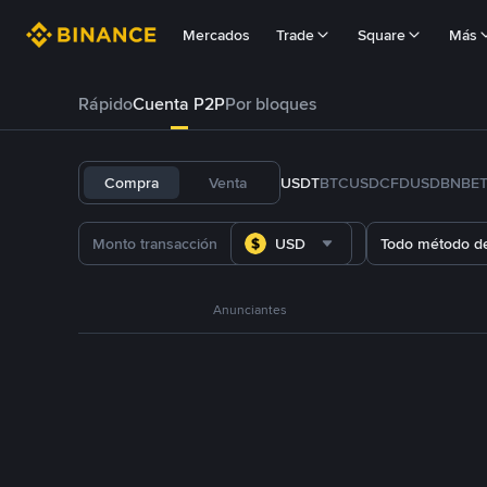
Mercados
Trade
Square
Más
Rápido
Cuenta P2P
Por bloques
Compra
Venta
USDT
BTC
USDC
FDUSD
BNB
E
USD
Todo método d
Anunciantes