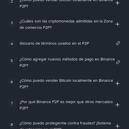
2
P2P?
¿Cuáles son las criptomonedas admitidas en la Zona
3
de comercio P2P?
Glosario de términos usados en el P2P
4
¿Cómo agregar nuevos métodos de pago en Binance
5
P2P?
¿Cómo puedo vender Bitcoin localmente en Binance
6
P2P?
¿Por qué Binance P2P es mejor que otros mercados
7
P2P?
¿Cómo puedo protegerme contra fraudes? ¡Sistema
8