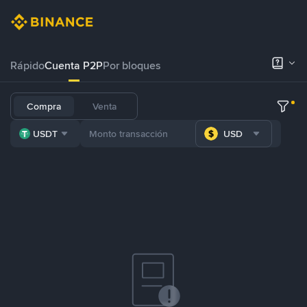
Rápido
Cuenta P2P
Por bloques
Compra
Venta
USDT
USD