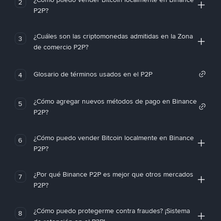
2
P2P?
¿Cuáles son las criptomonedas admitidas en la Zona
3
de comercio P2P?
Glosario de términos usados en el P2P
4
¿Cómo agregar nuevos métodos de pago en Binance
5
P2P?
¿Cómo puedo vender Bitcoin localmente en Binance
6
P2P?
¿Por qué Binance P2P es mejor que otros mercados
7
P2P?
¿Cómo puedo protegerme contra fraudes? ¡Sistema
8