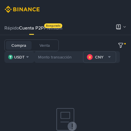
Asegurado
Rápido
Cuenta P2P
Prémium
Compra
Venta
USDT
CNY