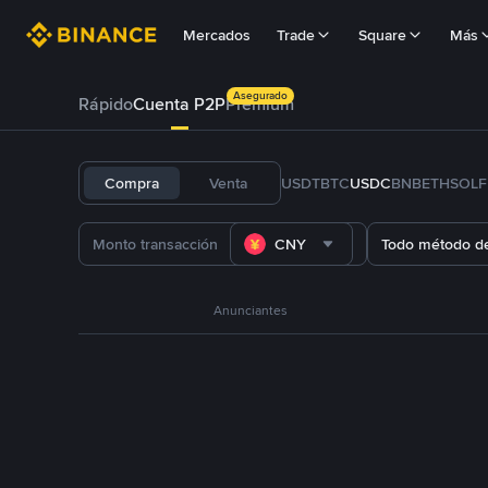
Mercados
Trade
Square
Más
Asegurado
Rápido
Cuenta P2P
Prémium
Compra
Venta
USDT
BTC
USDC
BNB
ETH
SOL
CNY
Todo método d
Anunciantes