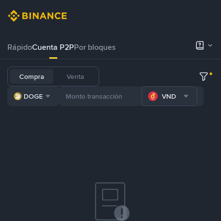
Rápido
Cuenta P2P
Por bloques
Compra
Venta
DOGE
VND