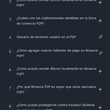
2
P2P?
¿Cuáles son las criptomonedas admitidas en la Zona
3
de comercio P2P?
Glosario de términos usados en el P2P
4
¿Cómo agregar nuevos métodos de pago en Binance
5
P2P?
¿Cómo puedo vender Bitcoin localmente en Binance
6
P2P?
¿Por qué Binance P2P es mejor que otros mercados
7
P2P?
¿Cómo puedo protegerme contra fraudes? ¡Sistema
8