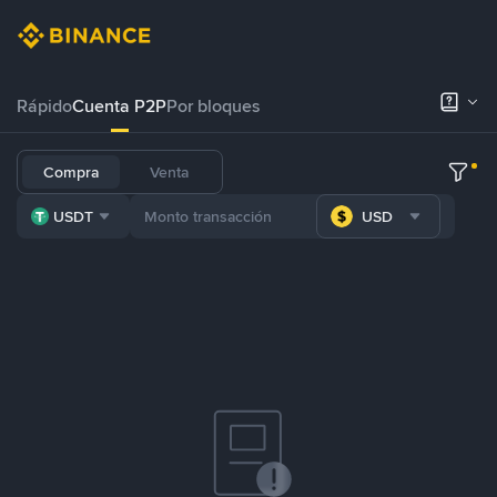
Rápido
Cuenta P2P
Por bloques
Compra
Venta
USDT
USD