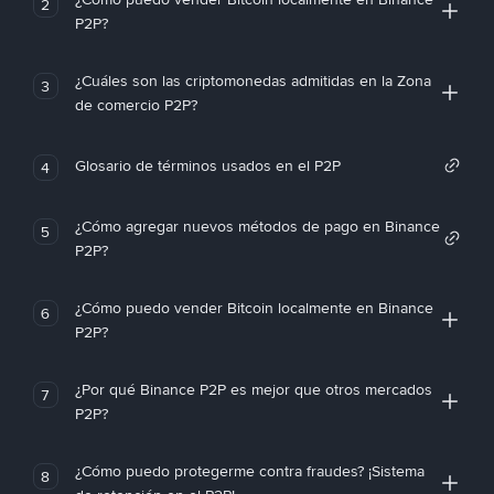
2
P2P?
¿Cuáles son las criptomonedas admitidas en la Zona
3
de comercio P2P?
Glosario de términos usados en el P2P
4
¿Cómo agregar nuevos métodos de pago en Binance
5
P2P?
¿Cómo puedo vender Bitcoin localmente en Binance
6
P2P?
¿Por qué Binance P2P es mejor que otros mercados
7
P2P?
¿Cómo puedo protegerme contra fraudes? ¡Sistema
8