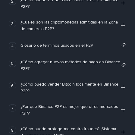
2
P2P?
¿Cuáles son las criptomonedas admitidas en la Zona
3
de comercio P2P?
Glosario de términos usados en el P2P
4
¿Cómo agregar nuevos métodos de pago en Binance
5
P2P?
¿Cómo puedo vender Bitcoin localmente en Binance
6
P2P?
¿Por qué Binance P2P es mejor que otros mercados
7
P2P?
¿Cómo puedo protegerme contra fraudes? ¡Sistema
8