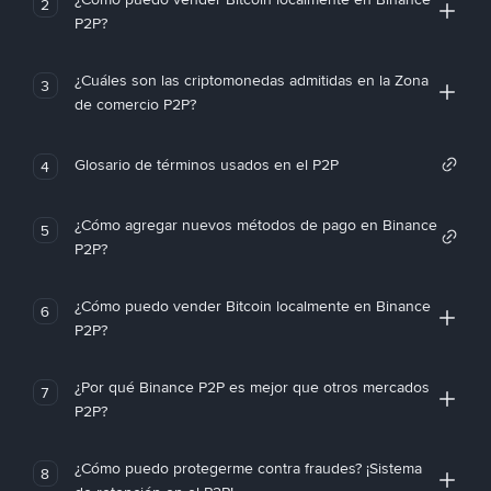
2
P2P?
¿Cuáles son las criptomonedas admitidas en la Zona
3
de comercio P2P?
Glosario de términos usados en el P2P
4
¿Cómo agregar nuevos métodos de pago en Binance
5
P2P?
¿Cómo puedo vender Bitcoin localmente en Binance
6
P2P?
¿Por qué Binance P2P es mejor que otros mercados
7
P2P?
¿Cómo puedo protegerme contra fraudes? ¡Sistema
8