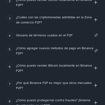
2
P2P?
¿Cuáles son las criptomonedas admitidas en la Zona
3
de comercio P2P?
Glosario de términos usados en el P2P
4
¿Cómo agregar nuevos métodos de pago en Binance
5
P2P?
¿Cómo puedo vender Bitcoin localmente en Binance
6
P2P?
¿Por qué Binance P2P es mejor que otros mercados
7
P2P?
¿Cómo puedo protegerme contra fraudes? ¡Sistema
8