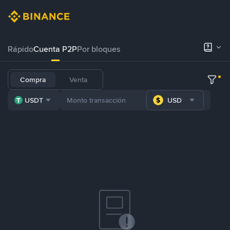
Rápido
Cuenta P2P
Por bloques
Compra
Venta
USDT
USD