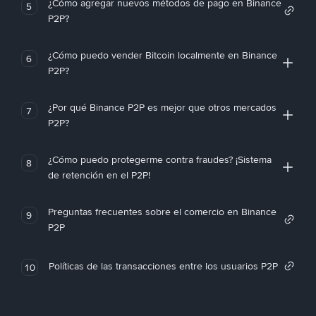
¿Cómo agregar nuevos métodos de pago en Binance
5
P2P?
¿Cómo puedo vender Bitcoin localmente en Binance
6
P2P?
¿Por qué Binance P2P es mejor que otros mercados
7
P2P?
¿Cómo puedo protegerme contra fraudes? ¡Sistema
8
de retención en el P2P!
Preguntas frecuentes sobre el comercio en Binance
9
P2P
Políticas de las transacciones entre los usuarios P2P
10