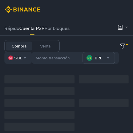
Rápido
Cuenta P2P
Por bloques
Compra
Venta
SOL
BRL