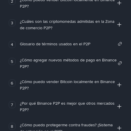
2
P2P?
¿Cuáles son las criptomonedas admitidas en la Zona
3
de comercio P2P?
Glosario de términos usados en el P2P
4
¿Cómo agregar nuevos métodos de pago en Binance
5
P2P?
¿Cómo puedo vender Bitcoin localmente en Binance
6
P2P?
¿Por qué Binance P2P es mejor que otros mercados
7
P2P?
¿Cómo puedo protegerme contra fraudes? ¡Sistema
8