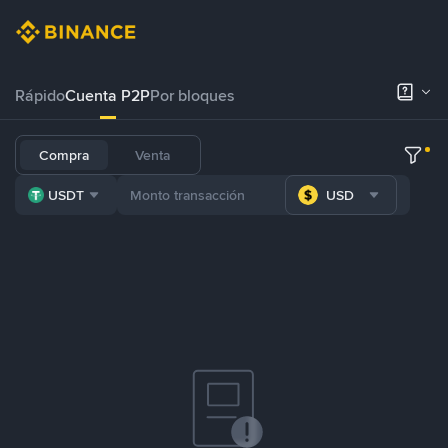
Rápido
Cuenta P2P
Por bloques
Compra
Venta
USDT
USD