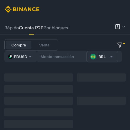
Rápido
Cuenta P2P
Por bloques
Compra
Venta
FDUSD
BRL