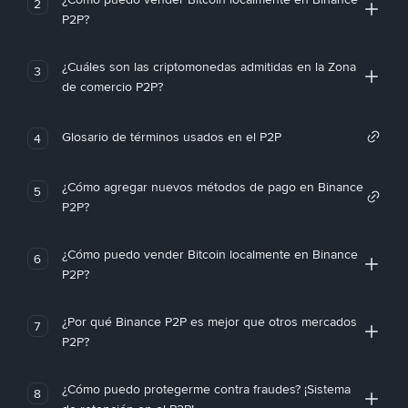
2
P2P?
¿Cuáles son las criptomonedas admitidas en la Zona
3
de comercio P2P?
Glosario de términos usados en el P2P
4
¿Cómo agregar nuevos métodos de pago en Binance
5
P2P?
¿Cómo puedo vender Bitcoin localmente en Binance
6
P2P?
¿Por qué Binance P2P es mejor que otros mercados
7
P2P?
¿Cómo puedo protegerme contra fraudes? ¡Sistema
8