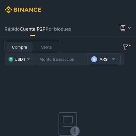
Rápido
Cuenta P2P
Por bloques
Compra
Venta
USDT
ARS