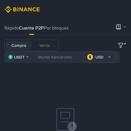
Rápido
Cuenta P2P
Por bloques
Compra
Venta
USDT
USD