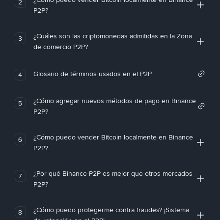
2
P2P?
¿Cuáles son las criptomonedas admitidas en la Zona
3
de comercio P2P?
Glosario de términos usados en el P2P
4
¿Cómo agregar nuevos métodos de pago en Binance
5
P2P?
¿Cómo puedo vender Bitcoin localmente en Binance
6
P2P?
¿Por qué Binance P2P es mejor que otros mercados
7
P2P?
¿Cómo puedo protegerme contra fraudes? ¡Sistema
8