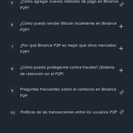
¿Cómo agregar nuevos métodos de pago en Binance
5
P2P?
¿Cómo puedo vender Bitcoin localmente en Binance
6
P2P?
¿Por qué Binance P2P es mejor que otros mercados
7
P2P?
¿Cómo puedo protegerme contra fraudes? ¡Sistema
8
de retención en el P2P!
Preguntas frecuentes sobre el comercio en Binance
9
P2P
Políticas de las transacciones entre los usuarios P2P
10