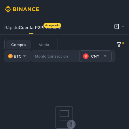
Asegurado
Rápido
Cuenta P2P
Prémium
Compra
Venta
BTC
CNY