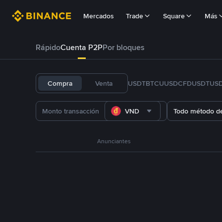
Mercados
Trade
Square
Más
Rápido
Cuenta P2P
Por bloques
Compra
Venta
USDT
BTC
U
USDC
FDUSD
TUS
VND
Todo método d
Anunciantes