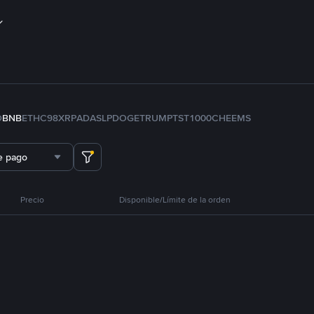
D
BNB
ETH
C98
XRP
ADA
SLP
DOGE
TRUMP
TST
1000CHEEMS
e pago
Precio
Disponible/Límite de la orden