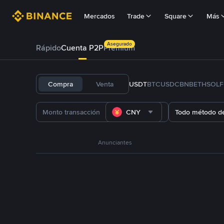
Mercados
Trade
Square
Más
Asegurado
Rápido
Cuenta P2P
Prémium
Compra
Venta
USDT
BTC
USDC
BNB
ETH
SOL
CNY
Todo método d
Anunciantes