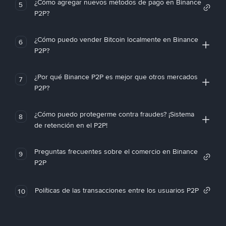
¿Cómo agregar nuevos métodos de pago en Binance
5
P2P?
¿Cómo puedo vender Bitcoin localmente en Binance
6
P2P?
¿Por qué Binance P2P es mejor que otros mercados
7
P2P?
¿Cómo puedo protegerme contra fraudes? ¡Sistema
8
de retención en el P2P!
Preguntas frecuentes sobre el comercio en Binance
9
P2P
Políticas de las transacciones entre los usuarios P2P
10