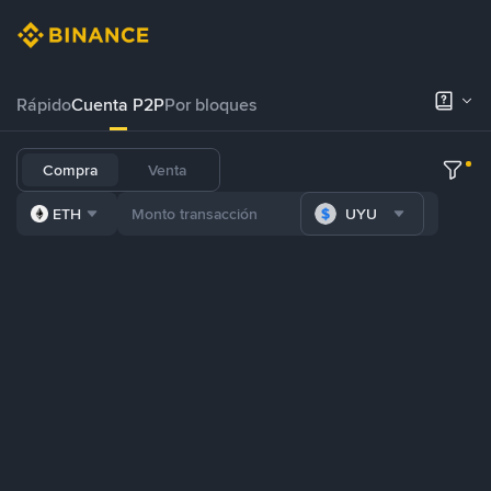
Rápido
Cuenta P2P
Por bloques
Compra
Venta
ETH
UYU