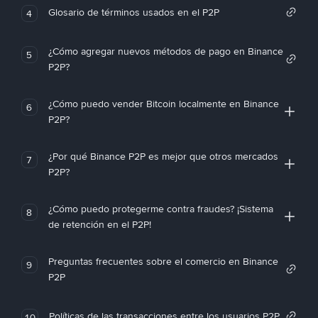
Glosario de términos usados en el P2P
4
¿Cómo agregar nuevos métodos de pago en Binance
5
P2P?
¿Cómo puedo vender Bitcoin localmente en Binance
6
P2P?
¿Por qué Binance P2P es mejor que otros mercados
7
P2P?
¿Cómo puedo protegerme contra fraudes? ¡Sistema
8
de retención en el P2P!
Preguntas frecuentes sobre el comercio en Binance
9
P2P
Políticas de las transacciones entre los usuarios P2P
10