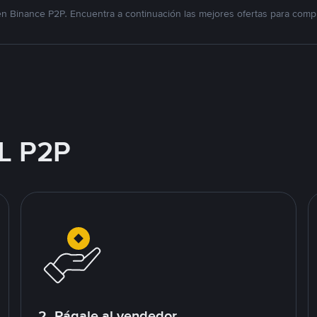
n Binance P2P. Encuentra a continuación las mejores ofertas para compr
L P2P
2. Págale al vendedor