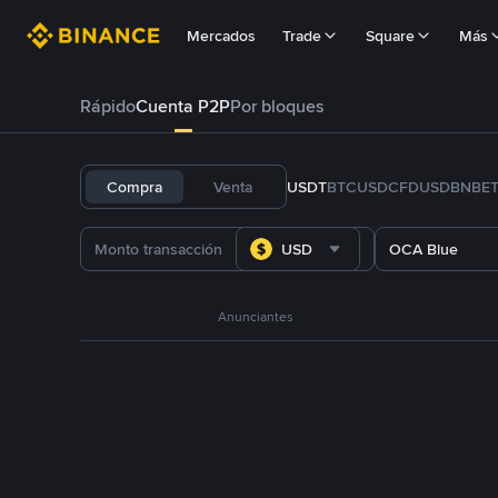
Mercados
Trade
Square
Más
Rápido
Cuenta P2P
Por bloques
Compra
Venta
USDT
BTC
USDC
FDUSD
BNB
E
USD
OCA Blue
Anunciantes