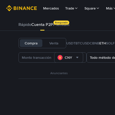
Mercados
Trade
Square
Más
Asegurado
Rápido
Cuenta P2P
Prémium
Compra
Venta
USDT
BTC
USDC
BNB
ETH
SOL
CNY
Todo método d
Anunciantes