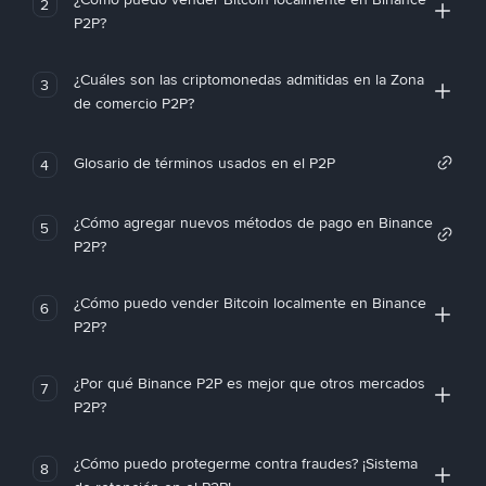
2
P2P?
¿Cuáles son las criptomonedas admitidas en la Zona
3
de comercio P2P?
Glosario de términos usados en el P2P
4
¿Cómo agregar nuevos métodos de pago en Binance
5
P2P?
¿Cómo puedo vender Bitcoin localmente en Binance
6
P2P?
¿Por qué Binance P2P es mejor que otros mercados
7
P2P?
¿Cómo puedo protegerme contra fraudes? ¡Sistema
8