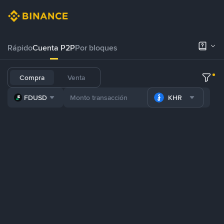
Rápido
Cuenta P2P
Por bloques
Compra
Venta
FDUSD
KHR