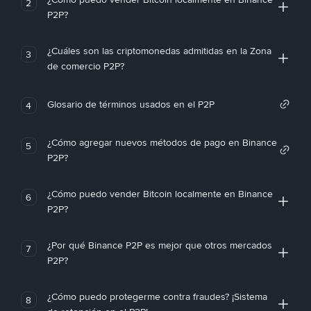
2
P2P?
¿Cuáles son las criptomonedas admitidas en la Zona
3
de comercio P2P?
Glosario de términos usados en el P2P
4
¿Cómo agregar nuevos métodos de pago en Binance
5
P2P?
¿Cómo puedo vender Bitcoin localmente en Binance
6
P2P?
¿Por qué Binance P2P es mejor que otros mercados
7
P2P?
¿Cómo puedo protegerme contra fraudes? ¡Sistema
8