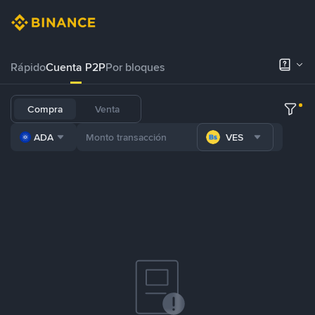
Rápido
Cuenta P2P
Por bloques
Compra
Venta
ADA
VES