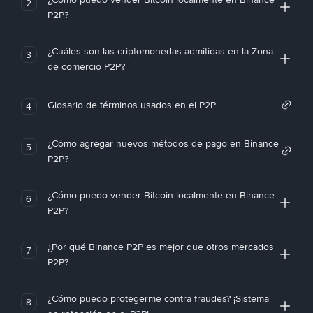
2
P2P?
¿Cuáles son las criptomonedas admitidas en la Zona
3
de comercio P2P?
Glosario de términos usados en el P2P
4
¿Cómo agregar nuevos métodos de pago en Binance
5
P2P?
¿Cómo puedo vender Bitcoin localmente en Binance
6
P2P?
¿Por qué Binance P2P es mejor que otros mercados
7
P2P?
¿Cómo puedo protegerme contra fraudes? ¡Sistema
8