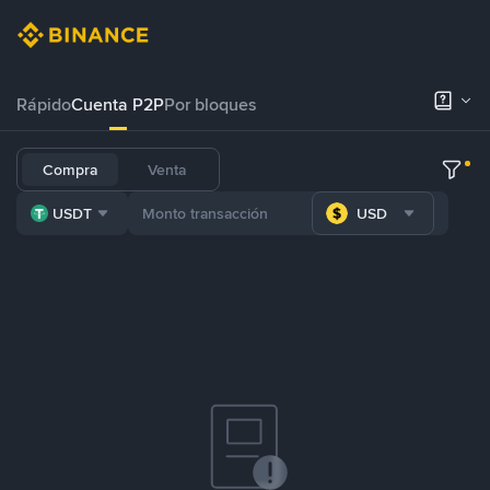
Rápido
Cuenta P2P
Por bloques
Compra
Venta
USDT
USD