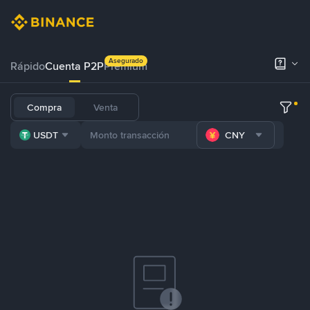
Asegurado
Rápido
Cuenta P2P
Prémium
Compra
Venta
USDT
CNY