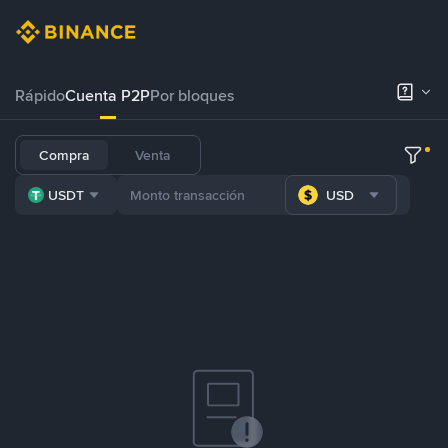
Rápido
Cuenta P2P
Por bloques
Compra
Venta
USDT
USD