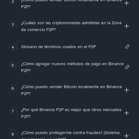
2
P2P?
¿Cuáles son las criptomonedas admitidas en la Zona
3
de comercio P2P?
Glosario de términos usados en el P2P
4
¿Cómo agregar nuevos métodos de pago en Binance
5
P2P?
¿Cómo puedo vender Bitcoin localmente en Binance
6
P2P?
¿Por qué Binance P2P es mejor que otros mercados
7
P2P?
¿Cómo puedo protegerme contra fraudes? ¡Sistema
8