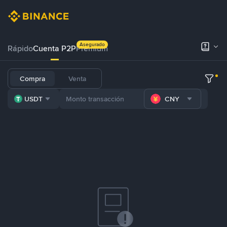
Asegurado
Rápido
Cuenta P2P
Prémium
Compra
Venta
USDT
CNY