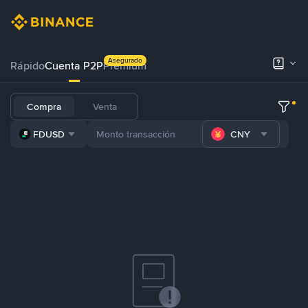
Asegurado
Rápido
Cuenta P2P
Prémium
Compra
Venta
FDUSD
CNY