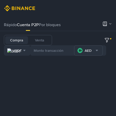
Rápido
Cuenta P2P
Por bloques
Compra
Venta
USDT
AED